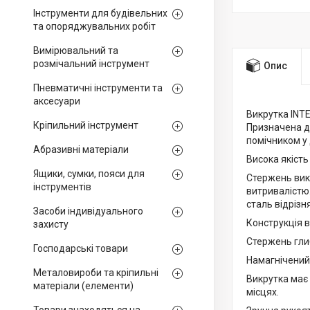
Інструменти для будівельних
та опоряджувальних робіт
Вимірювальний та
розмічальний інструмент
Опис
Пневматичні інструменти та
аксесуари
Викрутка INT
Кріпильний інструмент
Призначена дл
помічником у 
Абразивні матеріали
Висока якість
Ящики, сумки, пояси для
Стержень викр
інструментів
витривалістю.
сталь відрізн
Засоби індивідуального
Конструкція 
захисту
Стержень глиб
Господарські товари
Намагнічений
Металовироби та кріпильні
Викрутка має
матеріали (елементи)
місцях.