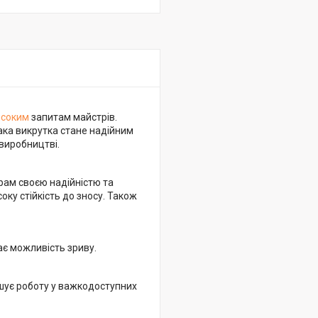
исоким
запитам майстрів.
ака викрутка стане надійним
 виробництві.
трам своєю надійністю та
соку стійкість до зносу. Також
ає можливість зриву.
гшує роботу у важкодоступних