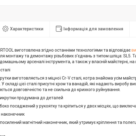
Характеристики
Інформація для замовлення
ERTOOL виготовлена згідно останніми технологіями та відповідає
в
я монтажу та демонтажу різьбових з'єднань з типом шліца: SL5. Т
домашньому арсеналі інструмента, а також у власній майстерні, на
 сталі
утки виготовляється з міцної Cr-V сталі, котра знайома усім майс
 У складі цієї сталі присутні хром та ванадій, які надають виробу ви
яється довговічністю та не схильна до крихкого руйнування.
викрутки продумана до деталей
око посаджений у рукоятку та кріпиться у двох місцях, що виключ
 наконечник
 посилений магнітний наконечник, який утримує кріплення та поле