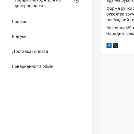
Товари знаходяться на
Зручна рукоя
доопрацюванні
Форма ручки 
рукоятка зруч
необхідний ти
Про нас
Викрутки №1 
Народна Прем
Відгуки
Доставка і оплата
Повернення та обмін