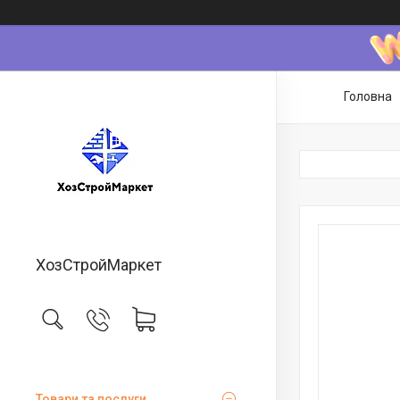
Головна
ХозСтройМаркет
Товари та послуги