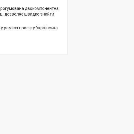
 Прогумована двокомпонентна
інці дозволяє швидко знайти
 у рамках проекту Українська