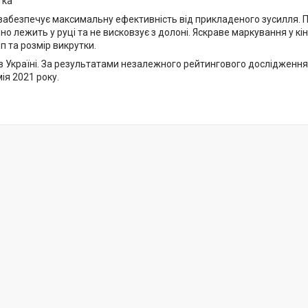
тка
забезпечує максимальну ефективність від прикладеного зусилля.
но лежить у руці та не висковзує з долоні. Яскраве маркування у к
п та розмір викрутки.
в Україні. За результатами незалежного рейтингового дослідження
ія 2021 року.