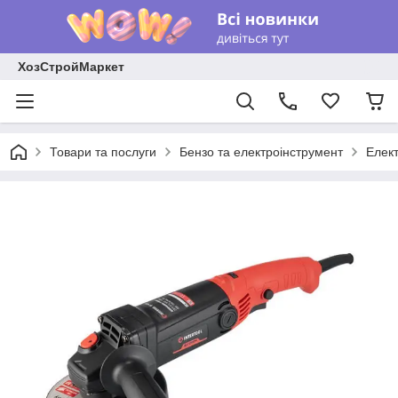
ХозСтройМаркет
Товари та послуги
Бензо та електроінструмент
Елек