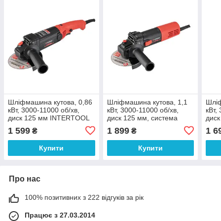
Шліфмашина кутова, 0,86
Шліфмашина кутова, 1,1
Шліф
кВт, 3000-11000 об/хв,
кВт, 3000-11000 об/хв,
кВт,
диск 125 мм INTERTOOL
диск 125 мм, система
диск
WT-0232
стабілізації, плавний пуск
стаб
1 599
1 899
1 6
₴
₴
INTERTOOL WT-0234
INT
Купити
Купити
Про нас
100% позитивних з 222 відгуків за рік
Працює з 27.03.2014