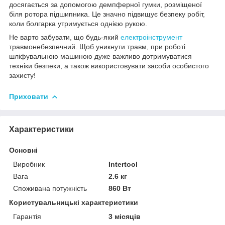
досягається за допомогою демпферної гумки, розміщеної
біля ротора підшипника. Це значно підвищує безпеку робіт,
коли болгарка утримується однією рукою.
Не варто забувати, що будь-який
електроінструмент
травмонебезпечний. Щоб уникнути травм, при роботі
шліфувальною машиною дуже важливо дотримуватися
техніки безпеки, а також використовувати засоби особистого
захисту!
Приховати
Характеристики
Основні
Виробник
Intertool
Вага
2.6 кг
Споживана потужність
860 Вт
Користувальницькі характеристики
Гарантія
3 місяців