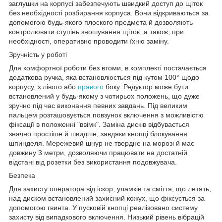
заглушки на корпусі забезпечують швидкий доступ до щіток
без необхідності розбирання корпуса. Вони відкриваються за
допомогою будь-якого плоского предмета й дозволяють
контролювати ступінь зношування щіток, а також, при
необхідності, оперативно проводити їхню заміну.
Зручність у роботі
Для комфортної роботи без втоми, в комплекті постачається
додаткова ручка, яка встановлюється під кутом 100° щодо
корпусу, з лівого або
правого
боку. Редуктор може бути
встановлений у будь-якому з чотирьох положень, що дуже
зручно під час виконання певних завдань. Під великим
пальцем розташовується повзунок включення з можливістю
фіксації в положенні "ввімк". Заміна дисків відбувається
значно простіше й швидше, завдяки кнопці блокування
шпинделя. Мережевий шнур не твердне на морозі й має
довжину 3 метри, дозволяючи працювати на достатній
відстані від розетки без використання подовжувача.
Безпека
Для захисту оператора від іскор, уламків та сміття, що летять,
над диском встановлений захисний кожух, що фіксується за
допомогою гвинта. У пусковій кнопці реалізовано систему
захисту від випадкового включення. Низький рівень вібрацій