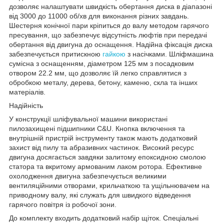
дозволяє налаштувати швидкість обертання диска в діапазоні
від 3000 до 11000 об/хв для виконання різних завдань.
Шестерня конічної пари кріпиться до валу методом гарячого
пресування, що забезпечує відсутність люфтів при передачі
обертання від двигуна до оснащення. Надійна фіксація диска
забезпечується притискною
гайкою
з насічками. Шліфмашина
сумісна з оснащенням, діаметром 125 мм з посадковим
отвором 22.2 мм, що дозволяє їй легко справлятися з
обробкою металу, дерева, бетону, каменю, скла та інших
матеріалів.
Надійність
У конструкції шліфувальної машини використані
пилозахищені підшипники C&U. Кнопка включення та
внутрішній пристрій інструменту також мають додатковий
захист від пилу та абразивних частинок. Високий ресурс
двигуна досягається завдяки залитому епоксидною смолою
статора та вкритому армованим лаком ротора. Ефективне
охолодження двигуна забезпечується великими
вентиляційними отворами, крильчаткою та ущільнювачем на
приводному валу, які служать для швидкого відведення
гарячого повітря із робочої зони.
До комплекту входить додатковий набір щіток. Спеціальні