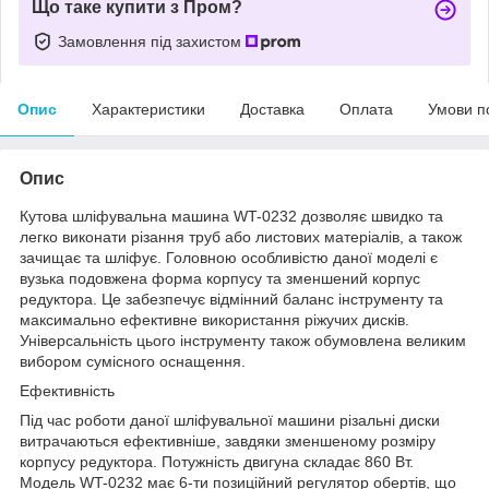
Що таке купити з Пром?
Замовлення під захистом
Опис
Характеристики
Доставка
Оплата
Умови п
Опис
Кутова шліфувальна машина WT-0232 дозволяє швидко та
легко виконати різання труб або листових матеріалів, а також
зачищає та шліфує. Головною особливістю даної моделі є
вузька подовжена форма корпусу та зменшений корпус
редуктора. Це забезпечує відмінний баланс інструменту та
максимально ефективне використання ріжучих дисків.
Універсальність цього інструменту також обумовлена великим
вибором сумісного оснащення.
Ефективність
Під час роботи даної шліфувальної машини різальні диски
витрачаються ефективніше, завдяки зменшеному розміру
корпусу редуктора. Потужність двигуна складає 860 Вт.
Модель WT-0232 має 6-ти позиційний регулятор обертів, що