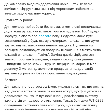
До комплекту входить додатковий набір щіток. Їх легко
замінити, відкрутивши гвинт під мережевим кабелем та
знявши задню частину корпусу.
Зручність у роботі
Для комфортної роботи без втоми, в комплекті постачається
додаткова ручка, яка встановлюється під кутом 100° щодо
корпусу, з лівого або
правого
боку. Редуктор може бути
встановлений у будь-якому з чотирьох положень, що дуже
зручно під час виконання певних завдань. Під великим
пальцем розташовується повзунок включення з можливістю
фіксації в положенні "ввімк". Заміна дисків відбувається
значно простіше й швидше, завдяки кнопці блокування
шпинделя. Мережевий шнур не твердне на морозі й має
довжину 3 метри, дозволяючи працювати на достатній
відстані від розетки без використання подовжувача.
Безпека
Для захисту оператора від іскор, уламків та сміття, що летять,
над диском встановлений захисний кожух, що фіксується за
допомогою гвинта. У пусковій кнопці реалізовано систему
захисту від випадкового включення. Також болгарка WT-0233
обладнана системою плавного пуску, що виключає появу
різких ривків інструменту під час запуску. Низький рівень