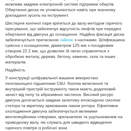
можлива завдяки електронній системі підтримки обертів.
Обертання диска не уповільнюється навіть при значному
докладанні зусиль на інструмент.
Шестерня конічної пари кріпиться до валу методом гарячого
пресування, що забезпечує відсутність люфтів при передачі
обертання від двигуна до оснащення. Надійна фіксація диска
забезпечується притискною
гайкою
з насічками. Шліфмашина
сумісна з оснащенням, діаметром 125 мм з посадковим
отвором 22.2 мм, що дозволяє їй легко справлятися з
обробкою металу, дерева, бетону, каменю, скла та інших
матеріалів.
Надійність
У конструкції шліфувальної машини використані
пилозахищені підшипники C&U. Кнопка включення та
внутрішній пристрій інструменту також мають додатковий
захист від пилу та абразивних частинок. Високий ресурс
двигуна досягається завдяки залитому епоксидною смолою
статора та вкритому армованим лаком ротора. Ефективне
охолодження двигуна забезпечується великими
вентиляційними отворами, крильчаткою та ущільнювачем на
приводному валу, які служать для швидкого відведення
гарячого повітря із робочої зони.