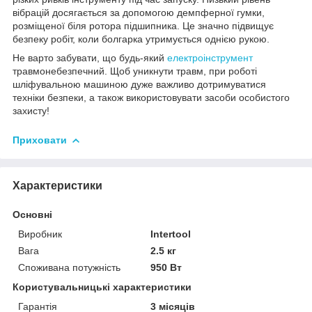
вібрацій досягається за допомогою демпферної гумки,
розміщеної біля ротора підшипника. Це значно підвищує
безпеку робіт, коли болгарка утримується однією рукою.
Не варто забувати, що будь-який
електроінструмент
травмонебезпечний. Щоб уникнути травм, при роботі
шліфувальною машиною дуже важливо дотримуватися
техніки безпеки, а також використовувати засоби особистого
захисту!
Приховати
Характеристики
Основні
Виробник
Intertool
Вага
2.5 кг
Споживана потужність
950 Вт
Користувальницькі характеристики
Гарантія
3 місяців