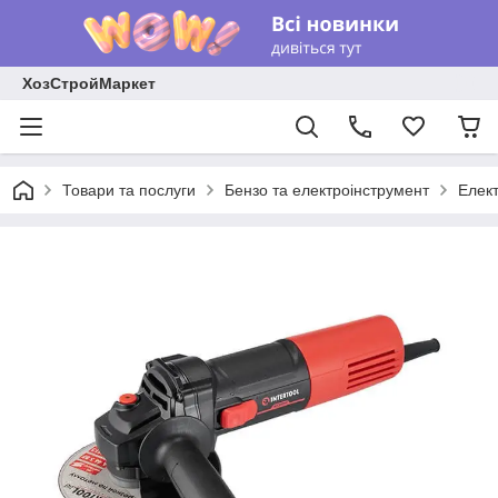
ХозСтройМаркет
Товари та послуги
Бензо та електроінструмент
Елек