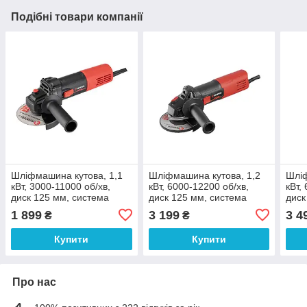
Подібні товари компанії
Шліфмашина кутова, 1,1
Шліфмашина кутова, 1,2
Шліф
кВт, 3000-11000 об/хв,
кВт, 6000-12200 об/хв,
кВт,
диск 125 мм, система
диск 125 мм, система
диск
стабілізації, плавний пуск
стабілізації, захист від
стабі
1 899
3 199
3 4
₴
₴
INTERTOOL WT-0234
повторного включення,
повт
плавний пуск
плав
Купити
Купити
Про нас