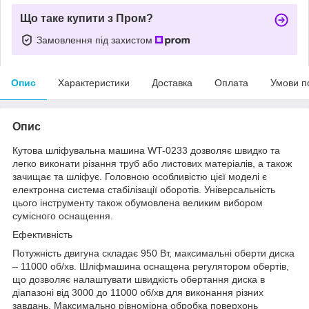
Що таке купити з Пром?
Замовлення під захистом
Опис
Характеристики
Доставка
Оплата
Умови п
Опис
Кутова шліфувальна машина WT-0233 дозволяє швидко та
легко виконати різання труб або листових матеріалів, а також
зачищає та шліфує. Головною особливістю цієї моделі є
електронна система стабілізації оборотів. Універсальність
цього інструменту також обумовлена великим вибором
сумісного оснащення.
Ефективність
Потужність двигуна складає 950 Вт, максимальні оберти диска
– 11000 об/хв. Шліфмашина оснащена регулятором обертів,
що дозволяє налаштувати швидкість обертання диска в
діапазоні від 3000 до 11000 об/хв для виконання різних
завдань. Максимально рівномірна обробка поверхонь