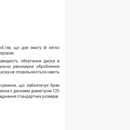
б./хв, що дає змогу їй легко
еріалів.
видкість обертання диска в
ально рівномірне оброблення
иска не сповільнюється навіть
есування, що забезпечує брак
місна з дисками діаметром 125
ладнання стандартних розмірів.