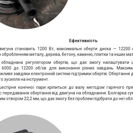
Ефективність
вигуна становить 1200 Вт, максимальні оберти диска — 12200 о
 обробленням металу, дерева, бетону, каменю, плитки та інших мат
обладнана регулятором обертів, що дає змогу налаштувати ш
ід 6000 до 12200 об/хв для виконання різних завдань. Максим
жливе завдяки електронній системі підтримки обертів. Обертання д
го зусилля на інструмент.
естірня конічної пари кріпиться до валу методом гарячого пр
ас передавання обертання від двигуна на обладнання. Болгарка су
им отвором 22,2 мм, що дає змогу без проблем підібрати до неї об