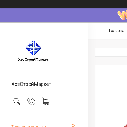
Головна
ХозСтройМаркет
Товари та послуги