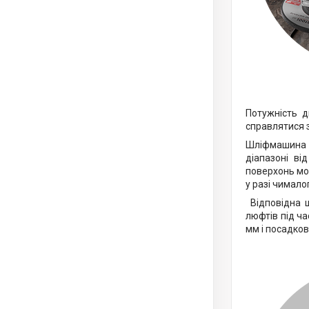
Потужність д
справлятися з
Шліфмашина 
діапазоні в
поверхонь мо
у разі чимало
Відповідна ш
люфтів під ч
мм і посадков