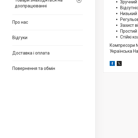
Товари знаходяться на
Зручний 
доопрацюванні
Відсутні
Низький
Регульов
Про нас
Захист в
Простий 
Стійкі к
Відгуки
Компресори №
Українська На
Доставка і оплата
Повернення та обмін