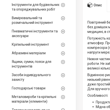
Інструменти для будівельних
Опис
та опоряджувальних робіт
Вимірювальний та
Повітряний 
розмічальний інструмент
без домішок 
Пневматичні інструменти та
медицині, в ст
аксесуари
Потужність ко
атмосфер. Пр
Кріпильний інструмент
компресора (п
напруги мереж
Абразивні матеріали
Нижня частин
Ящики, сумки, пояси для
роботи. Не за
інструментів
великої кілько
Засоби індивідуального
Відмінною ри
захисту
низький рівен
дуже простий 
Господарські товари
Для зручного
Особливості:
Металовироби та кріпильні
матеріали (елементи)
Продукти
Мідна о