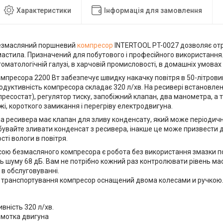
Характеристики
Інформація для замовлення
безмасляний поршневий
компресор
INTERTOOL PT-0027 дозволяє отр
мастила. Призначений для побутового і професійного використання
оматологічній галузі, в харчовій промисловості, в домашніх умовах и 
мпресора 2200 Вт забезпечує швидку накачку повітря в 50-літровий
одуктивність компресора складає 320 л/хв. На ресивері встановле
ресостат), регулятор тиску, запобіжний клапан, два манометра, а 
і, короткого замикання і перегріву електродвигуна.
а ресивера має клапан для зливу конденсату, який може періодич
бувайте зливати конденсат з ресивера, інакше це може призвести д
сті вологи в повітря.
сою безмасляного компресора є робота без використання змазки п
ь шуму 68 дБ. Вам не потрібно кожний раз контролювати рівень мас
в обслуговуванні.
 транспортування компресор оснащений двома колесами и ручкою
вність 320 л/хв.
бмотка двигуна