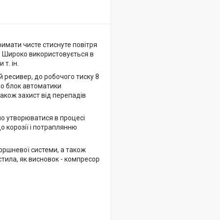
имати чисте стиснуте повітря
. Широко використовується в
т. ін.
 ресивер, до робочого тиску 8
но блок автоматики
також захист від перепадів
но утворюватися в процесі
о корозії і потраплянню
оршневої системи, а також
тила, як висновок - компресор
.