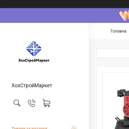
Головна
ХозСтройМаркет
Товари та послуги