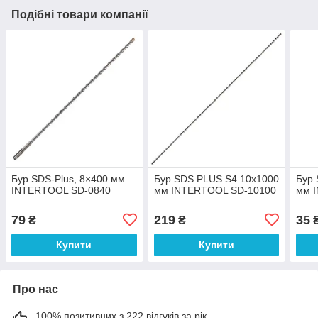
Подібні товари компанії
Бур SDS-Plus, 8×400 мм
Бур SDS PLUS S4 10x1000
Бур 
INTERTOOL SD-0840
мм INTERTOOL SD-10100
мм 
79
219
35
₴
₴
Купити
Купити
Про нас
100% позитивних з 222 відгуків за рік