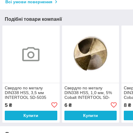
Всі умови повернення
Подібні товари компанії
Свердло по металу
Свердло по металу
Свер
DIN338 HSS, 3,5 мм
DIN338 HSS, 1,0 мм, 5%
DIN3
INTERTOOL SD-5035
Cobalt INTERTOOL SD-
Coba
5410
541
5
6
8
₴
₴
₴
Купити
Купити