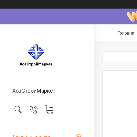
Головна
ХозСтройМаркет
Товари та послуги