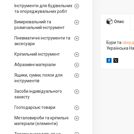
Інструменти для будівельних
та опоряджувальних робіт
Опис
Вимірювальний та
розмічальний інструмент
Пневматичні інструменти та
Бури та
свер
аксесуари
Українська На
Кріпильний інструмент
Абразивні матеріали
Ящики, сумки, пояси для
інструментів
Засоби індивідуального
захисту
Господарські товари
Металовироби та кріпильні
матеріали (елементи)