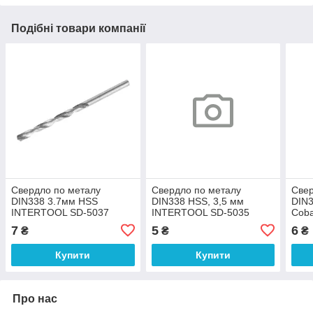
Подібні товари компанії
Свердло по металу
Свердло по металу
Свер
DIN338 3.7мм HSS
DIN338 HSS, 3,5 мм
DIN3
INTERTOOL SD-5037
INTERTOOL SD-5035
Coba
541
7
5
6
₴
₴
₴
Купити
Купити
Про нас