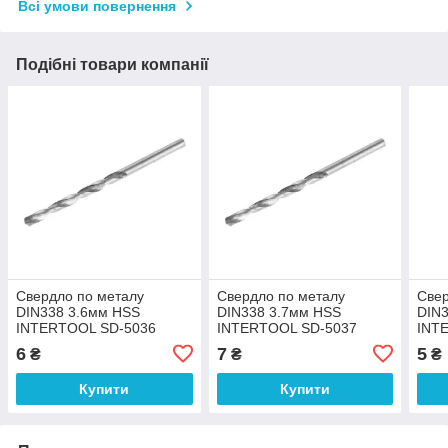
Всі умови повернення
Подібні товари компанії
Свердло по металу
Свердло по металу
Свер
DIN338 3.6мм HSS
DIN338 3.7мм HSS
DIN3
INTERTOOL SD-5036
INTERTOOL SD-5037
INT
6
7
5
₴
₴
₴
Купити
Купити