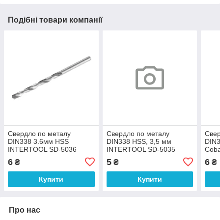
Подібні товари компанії
Свердло по металу
Свердло по металу
Свер
DIN338 3.6мм HSS
DIN338 HSS, 3,5 мм
DIN3
INTERTOOL SD-5036
INTERTOOL SD-5035
Coba
541
6
5
6
₴
₴
₴
Купити
Купити
Про нас