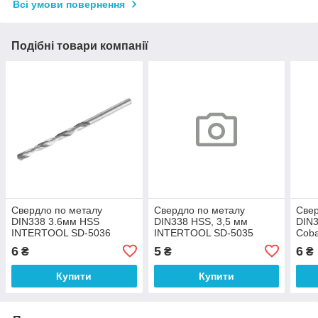
Всі умови повернення
Подібні товари компанії
Свердло по металу
Свердло по металу
Свер
DIN338 3.6мм HSS
DIN338 HSS, 3,5 мм
DIN3
INTERTOOL SD-5036
INTERTOOL SD-5035
Coba
541
6
5
6
₴
₴
₴
Купити
Купити