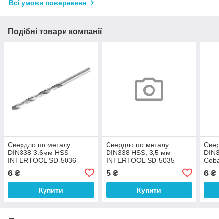
Всі умови повернення
Подібні товари компанії
Свердло по металу
Свердло по металу
Свер
DIN338 3.6мм HSS
DIN338 HSS, 3,5 мм
DIN3
INTERTOOL SD-5036
INTERTOOL SD-5035
Coba
541
6
5
6
₴
₴
₴
Купити
Купити