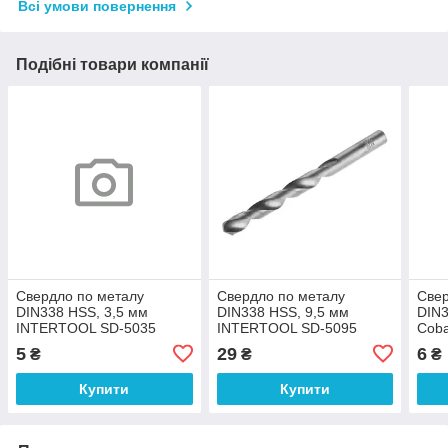
Всі умови повернення
Подібні товари компанії
Свердло по металу
Свердло по металу
Свер
DIN338 HSS, 3,5 мм
DIN338 HSS, 9,5 мм
DIN3
INTERTOOL SD-5035
INTERTOOL SD-5095
Coba
541
5
29
6
₴
₴
₴
Купити
Купити