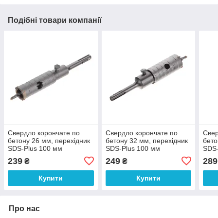
Подібні товари компанії
Cвердло корончате по
Свердло корончате по
Свер
бетону 26 мм, перехідник
бетону 32 мм, перехідник
бето
SDS-Plus 100 мм
SDS-Plus 100 мм
SDS-
INTERTOOL SD-7026
INTERTOOL SD-7032
INT
239
249
289
₴
₴
Купити
Купити
Про нас