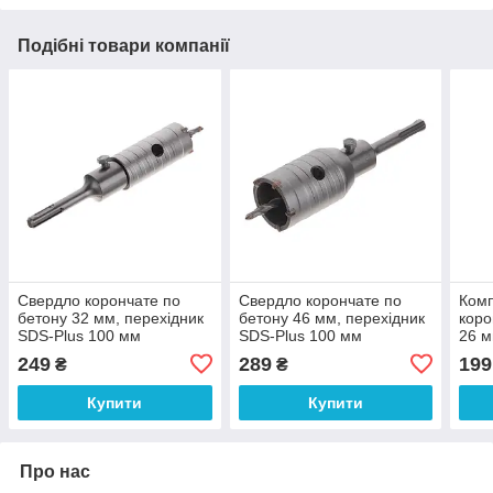
Подібні товари компанії
Свердло корончате по
Свердло корончате по
Комп
бетону 32 мм, перехідник
бетону 46 мм, перехідник
коро
SDS-Plus 100 мм
SDS-Plus 100 мм
26 м
INTERTOOL SD-7032
INTERTOOL SD-7046
Plu
249
289
199
₴
₴
SD-
Купити
Купити
Про нас