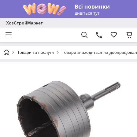
ХозСтройМаркет
Товари та послуги
Товари знаходяться на доопрацюван