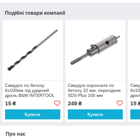
Подібні товари компанії
Свердло по бетону
Свердло корончате по
Свер
6x100мм під ударний
бетону 32 мм, перехідник
6x10
дриль B&W INTERTOOL
SDS-Plus 100 мм
дрил
SD-4006
INTERTOOL SD-7032
INT
15
249
15
₴
₴
Купити
Купити
Про нас