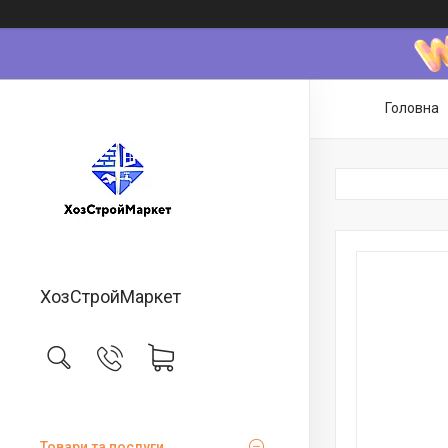
Головна
ХозСтройМаркет
Товари та послуги