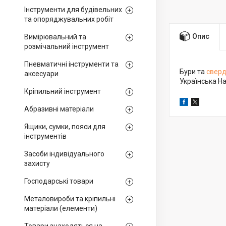
Інструменти для будівельних
та опоряджувальних робіт
Опис
Вимірювальний та
розмічальний інструмент
Пневматичні інструменти та
Бури та
свер
аксесуари
Українська На
Кріпильний інструмент
Абразивні матеріали
Ящики, сумки, пояси для
інструментів
Засоби індивідуального
захисту
Господарські товари
Металовироби та кріпильні
матеріали (елементи)