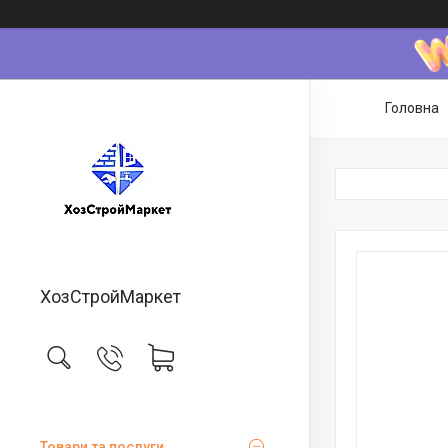
Головна
ХозСтройМаркет
Товари та послуги