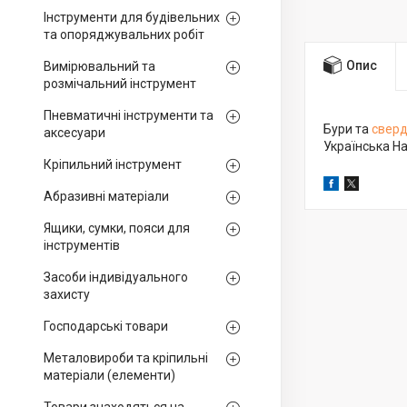
Інструменти для будівельних
та опоряджувальних робіт
Опис
Вимірювальний та
розмічальний інструмент
Пневматичні інструменти та
Бури та
свер
аксесуари
Українська На
Кріпильний інструмент
Абразивні матеріали
Ящики, сумки, пояси для
інструментів
Засоби індивідуального
захисту
Господарські товари
Металовироби та кріпильні
матеріали (елементи)