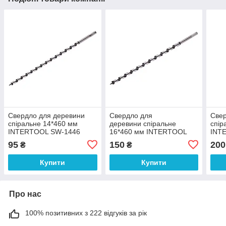
Свердло для деревини
Свердло для
Свер
спіральне 14*460 мм
деревини спіральне
спір
INTERTOOL SW-1446
16*460 мм INTERTOOL
INT
SW-1646
95
150
200
₴
₴
Купити
Купити
Про нас
100% позитивних з 222 відгуків за рік