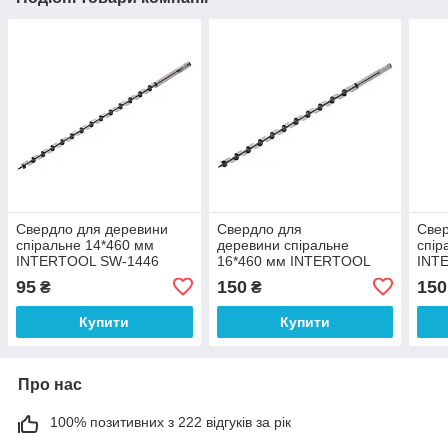
Свердло для деревини
Свердло для
Свер
спіральне 14*460 мм
деревини спіральне
спір
INTERTOOL SW-1446
16*460 мм INTERTOOL
INT
SW-1646
95
150
150
₴
₴
Купити
Купити
Про нас
100% позитивних з 222 відгуків за рік