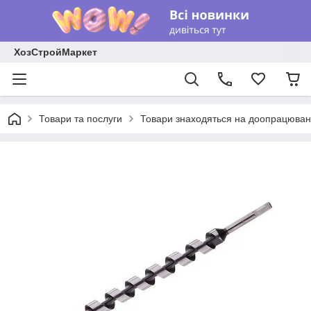
ХозСтройМаркет
Товари та послуги
Товари знаходяться на доопрацюван