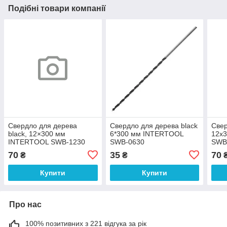
Подібні товари компанії
Свердло для дерева
Свердло для дерева black
Свер
black, 12×300 мм
6*300 мм INTERTOOL
12x
INTERTOOL SWB-1230
SWB-0630
SWB
70
35
70
₴
₴
Купити
Купити
Про нас
100% позитивних з 221 відгука за рік