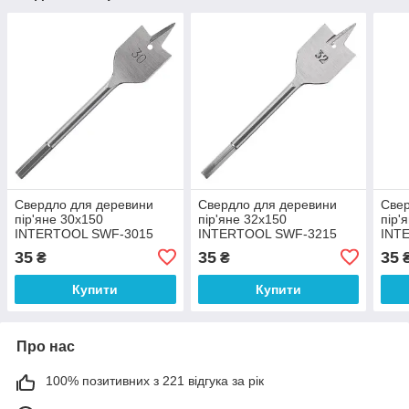
Свердло для деревини
Свердло для деревини
Свер
пір'яне 30x150
пір'яне 32x150
пір'
INTERTOOL SWF-3015
INTERTOOL SWF-3215
INT
35
35
35
₴
₴
Купити
Купити
Про нас
100% позитивних з 221 відгука за рік