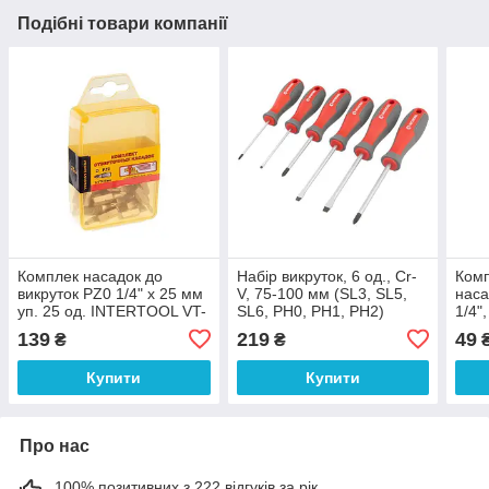
Подібні товари компанії
Комплек насадок до
Набір викруток, 6 од., Cr-
Комп
викруток PZ0 1/4" x 25 мм
V, 75-100 мм (SL3, SL5,
наса
уп. 25 од. INTERTOOL VT-
SL6, PH0, PH1, PH2)
1/4",
0020
INTERTOOL VT-3346
INT
139
219
49
₴
₴
Купити
Купити
Про нас
100% позитивних з 222 відгуків за рік