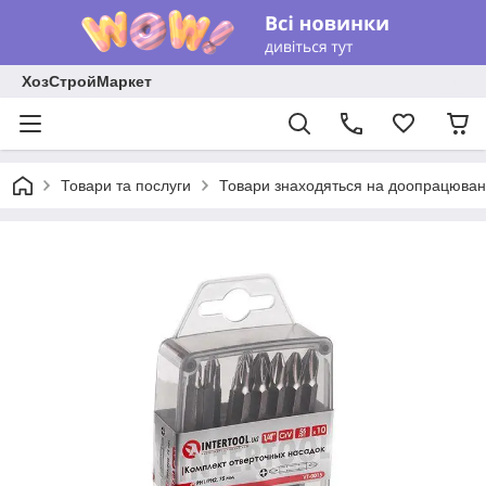
ХозСтройМаркет
Товари та послуги
Товари знаходяться на доопрацюван