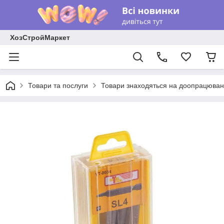
ХозСтройМаркет
Товари та послуги
Товари знаходяться на доопрацюван