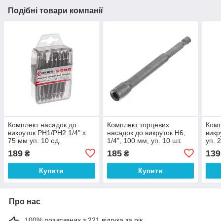
Подібні товари компанії
Комплект насадок до
Комплект торцевих
Комп
викруток PH1/PH2 1/4" x
насадок до викруток H6,
викр
75 мм уп. 10 од.
1/4", 100 мм, уп. 10 шт.
уп. 
INTERTOOL VT-0015
INTERTOOL VT-0056
002
189
185
139
₴
₴
Купити
Купити
Про нас
100% позитивних з 221 відгука за рік