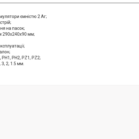
умулятори ємністю 2 Аг;
стрій;
ня на пасок;
м 290х240х90 мм;
експлуатації;
алон;
6, PH1, PH2, PZ1, PZ2;
, 3, 2, 1.5 мм.