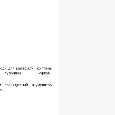
оди для матеріалу і кріплень.
ковим "курком",
и розряджений акумулятор.
ин.