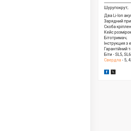
Шурупокрут;
Два Li-Ion ак
Зарядний при
Скоба кріплен
Кейс розміро
Бітотримач;
Інструкция з 
Гарантійний т
Біти - SL5, SL
Свердла
- 5, 4