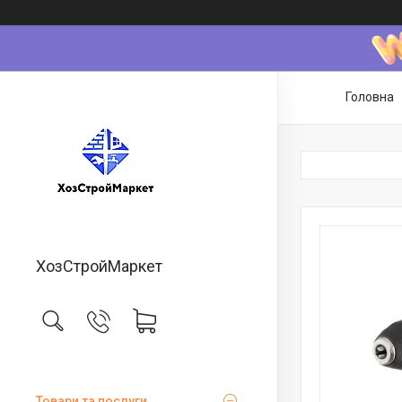
Головна
ХозСтройМаркет
Товари та послуги