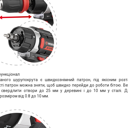
функціонал
аного шурупокрута є швидкознімний патрон, під якісним роз
сті патрон можна зняти, щоб швидко перейди до роботи бітою. В
 свердлити отвори до 25 мм у деревині і до 10 мм у сталі. Д
озміром від 0.8 до 10 мм.