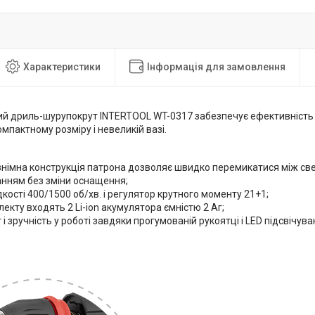
Характеристики
Інформація для замовлення
й дриль-шурупокрут INTERTOOL WT-0317 забезпечує ефективність в
омпактному розміру і невеликій вазі.
німна конструкція патрона дозволяє швидко перемикатися між св
анням без зміни оснащення;
кості 400/1500 об/хв. і регулятор крутного моменту 21+1;
екту входять 2 Li-ion акумулятора ємністю 2 Аг;
і зручність у роботі завдяки прогумованій рукоятці і LED підсвічува