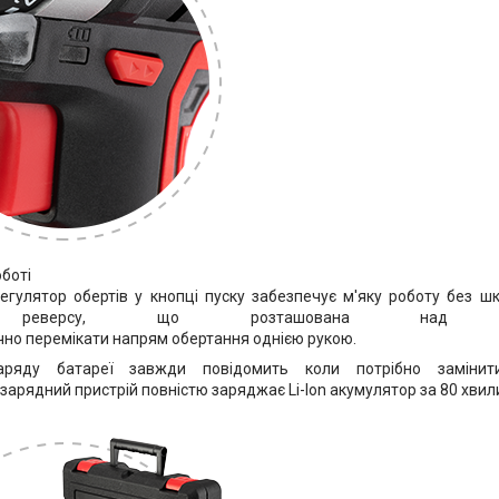
оботі
егулятор обертів у кнопці пуску забезпечує м'яку роботу без шк
 реверсу, що розташована над пус
чно перемікати напрям обертання однією рукою.
заряду батареї завжди повідомить коли потрібно замінит
арядний пристрій повністю заряджає Li-Ion акумулятор за 80 хвил