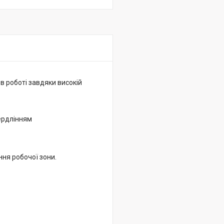
 роботі завдяки високій
ердлінням
ння робочої зони.