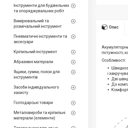
Інструменти для будівельних
та опоряджувальних робіт
Вимірювальний та
розмічальний інструмент
Опис
Пневматичні інструменти та
аксесуари
Акумуляторни
Кріпильний інструмент
потужності, к
Особливості:
Абразивні матеріали
Швидкоз
Ящики, сумки, пояси для
і закручув
інструментів
Дві швид
До компл
Засоби індивідуального
Комфорт 
захисту
Господарські товари
Металовироби та кріпильні
матеріали (елементи)