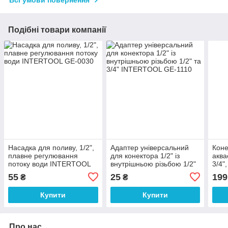
Всі умови повернення
Подібні товари компанії
Насадка для поливу, 1/2",
Адаптер універсальний
Коне
плавне регулювання
для конектора 1/2" із
аква
потоку води INTERTOOL
внутрішньою різьбою 1/2"
3/4
GE-0030
та 3/4" INTERTOOL GE-
GE-
55
25
199
₴
₴
1110
Купити
Купити
Про нас