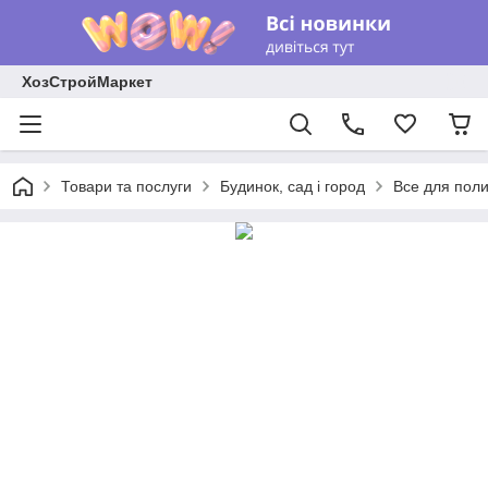
ХозСтройМаркет
Товари та послуги
Будинок, сад і город
Все для поли