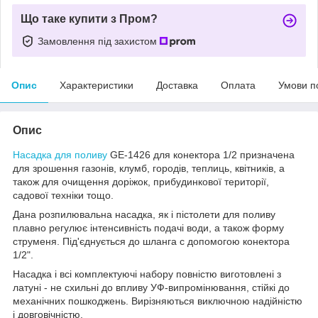
Що таке купити з Пром?
Замовлення під захистом
Опис
Характеристики
Доставка
Оплата
Умови п
Опис
Насадка для поливу
GE-1426 для конектора 1/2 призначена
для зрошення газонів, клумб, городів, теплиць, квітників, а
також для очищення доріжок, прибудинкової території,
садової техніки тощо.
Дана розпилювальна насадка, як і пістолети для поливу
плавно регулює інтенсивність подачі води, а також форму
струменя. Під'єднується до шланга с допомогою конектора
1/2".
Насадка і всі комплектуючі набору повністю виготовлені з
латуні - не схильні до впливу УФ-випромінювання, стійкі до
механічних пошкоджень. Вирізняються виключною надійністю
і довговічністю.