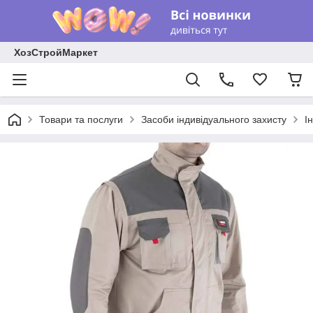
ХозСтройМаркет
Товари та послуги
Засоби індивідуального захисту
І