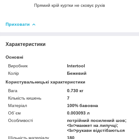
Прямий крій куртки не сковує рухів
Приховати
Характеристики
Основні
Виробник
Intertool
Колір
Бежевий
Користувальницькі характеристики
Вага
0.730 кг
Кількість кишень
7
Матеріал
100% бавовна
Об`єм
0.003093 л
Особливості
потрійний посилений шов;
<br>манжет на липучці;
<br>рукави відстібаються
Щільність матеріалу
180