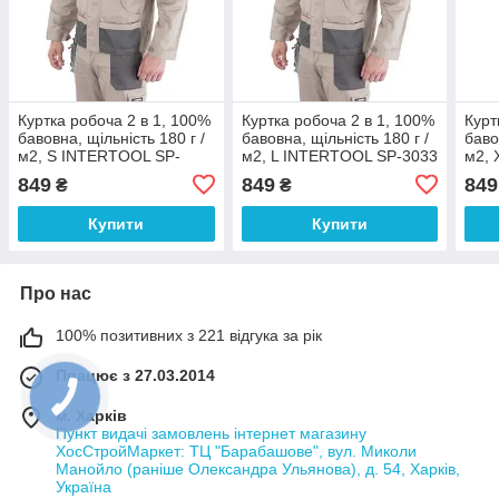
Куртка робоча 2 в 1, 100%
Куртка робоча 2 в 1, 100%
Курт
бавовна, щільність 180 г /
бавовна, щільність 180 г /
баво
м2, S INTERTOOL SP-
м2, L INTERTOOL SP-3033
м2, 
3031
303
849
849
849
₴
₴
Купити
Купити
Про нас
100% позитивних з 221 відгука за рік
Працює з 27.03.2014
м. Харків
Пункт видачі замовлень інтернет магазину
ХосСтройМаркет: ТЦ "Барабашове", вул. Миколи
Манойло (раніше Олександра Ульянова), д. 54, Харків,
Україна