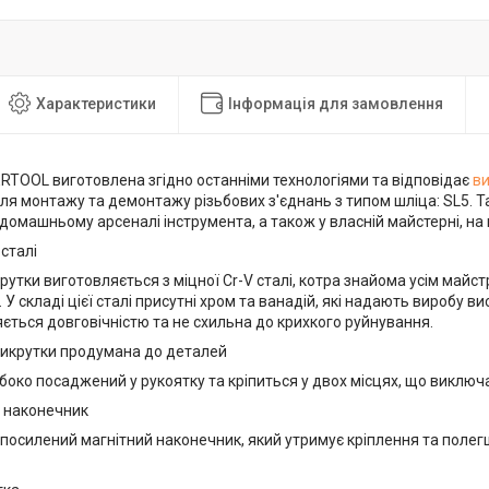
Характеристики
Інформація для замовлення
ERTOOL виготовлена згідно останніми технологіями та відповідає
в
я монтажу та демонтажу різьбових з'єднань з типом шліца: SL5. Т
домашньому арсеналі інструмента, а також у власній майстерні, на
 сталі
утки виготовляється з міцної Cr-V сталі, котра знайома усім майс
 У складі цієї сталі присутні хром та ванадій, які надають виробу ви
яється довговічністю та не схильна до крихкого руйнування.
викрутки продумана до деталей
око посаджений у рукоятку та кріпиться у двох місцях, що виключ
 наконечник
 посилений магнітний наконечник, який утримує кріплення та поле