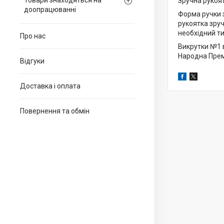
Товари знаходяться на
Зручна рукоя
доопрацюванні
Форма ручки 
рукоятка зруч
необхідний ти
Про нас
Викрутки №1 
Народна Прем
Відгуки
Доставка і оплата
Повернення та обмін