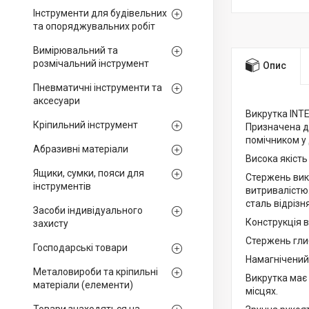
Інструменти для будівельних
та опоряджувальних робіт
Вимірювальний та
розмічальний інструмент
Опис
Пневматичні інструменти та
аксесуари
Викрутка INT
Кріпильний інструмент
Призначена дл
помічником у 
Абразивні матеріали
Висока якість
Ящики, сумки, пояси для
Стержень викр
інструментів
витривалістю.
сталь відрізн
Засоби індивідуального
Конструкція 
захисту
Стержень глиб
Господарські товари
Намагнічений
Металовироби та кріпильні
Викрутка має
матеріали (елементи)
місцях.