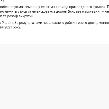
тка
забезпечує максимальну ефективність від прикладеного зусилля.
но лежить у руці та не висковзує з долоні. Яскраве маркування у к
п та розмір викрутки.
в Україні. За результатами незалежного рейтингового дослідження
ія 2021 року.