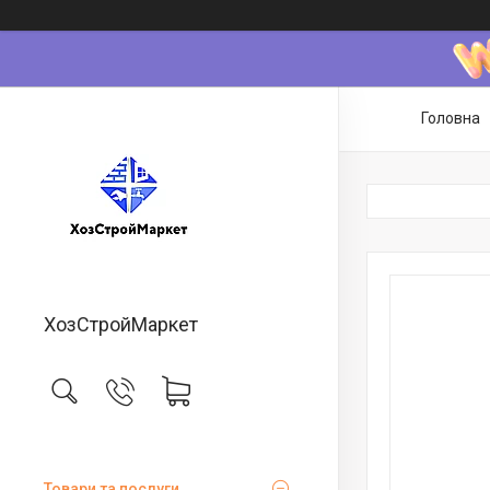
Головна
ХозСтройМаркет
Товари та послуги