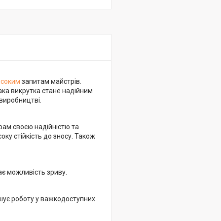
исоким
запитам майстрів.
ака викрутка стане надійним
 виробництві.
трам своєю надійністю та
соку стійкість до зносу. Також
ає можливість зриву.
гшує роботу у важкодоступних