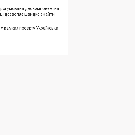
 Прогумована двокомпонентна
інці дозволяє швидко знайти
 у рамках проекту Українська