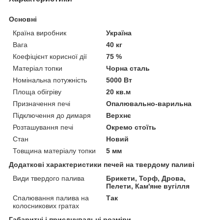
Основні
Країна виробник
Україна
Вага
40 кг
Коефіцієнт корисної дії
75 %
Матеріал топки
Чорна сталь
Номінальна потужність
5000 Вт
Площа обігріву
20 кв.м
Призначення печі
Опалювально-варильна
Підключення до димаря
Верхнє
Розташування печі
Окремо стоїть
Стан
Новий
Товщина матеріалу топки
5 мм
Додаткові характеристики печей на твердому паливі
Види твердого палива
Брикети, Торф, Дрова,
Пелети, Кам'яне вугілля
Спалювання палива на
Так
колосникових гратах
Габаритні і приєднувальні розміри