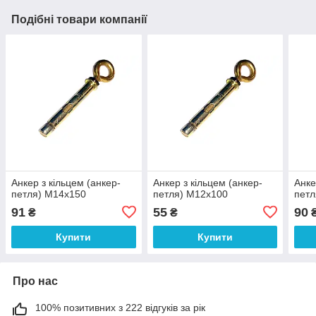
Подібні товари компанії
Анкер з кільцем (анкер-
Анкер з кільцем (анкер-
Анке
петля) М14х150
петля) М12х100
петл
91
55
90
₴
₴
Купити
Купити
Про нас
100% позитивних з 222 відгуків за рік