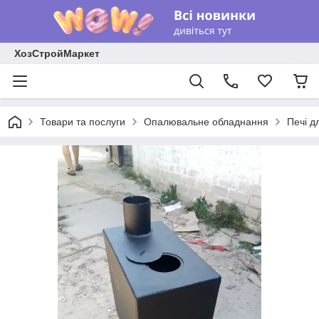
ХозСтройМаркет
Товари та послуги
Опалювальне обладнання
Печі д