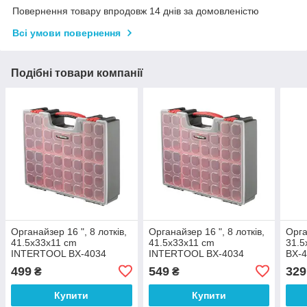
Повернення товару впродовж 14 днів за домовленістю
Всі умови повернення
Подібні товари компанії
Органайзер 16 ", 8 лотків,
Органайзер 16 ", 8 лотків,
Орга
41.5х33х11 cm
41.5х33х11 cm
31.
INTERTOOL BX-4034
INTERTOOL BX-4034
BX-
499
549
329
₴
₴
Купити
Купити