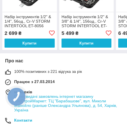
Набір інструментів 1/2" &
Набір інструментів 1/2" &
Набі
1/4", 56од., Cr-V STORM
3/8" & 1/4", 156од., Cr-V
3/8"
INTERTOOL ET-8056
STORM INTERTOOL ET-
STO
8156
823
2 699
5 499
6 4
₴
₴
Купити
Купити
Про нас
100% позитивних з 221 відгука за рік
Працює з 27.03.2014
м. Харків
Пункт видачі замовлень інтернет магазину
ХосСтройМаркет: ТЦ "Барабашове", вул. Миколи
Манойло (раніше Олександра Ульянова), д. 54, Харків,
Україна
Контакти