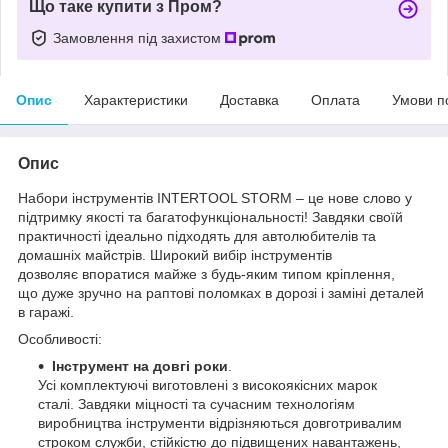
Що таке купити з Пром?
Замовлення під захистом
Опис
Характеристики
Доставка
Оплата
Умови п
Опис
Набори інструментів INTERTOOL STORM – це нове слово у
підтримку якості та багатофункціональності! Завдяки своїй
практичності ідеально підходять для автолюбителів та
домашніх майстрів. Широкий вибір інструментів
дозволяє впоратися майже з будь-яким типом кріплення,
що дуже зручно на раптові поломках в дорозі і заміні деталей
в гаражі.
Особливості:
Інструмент на довгі роки
.
Усі комплектуючі виготовлені з високоякісних марок
сталі. Завдяки міцності та сучасним технологіям
виробництва інструменти відрізняються довготривалим
строком служби, стійкістю до підвищених навантажень,