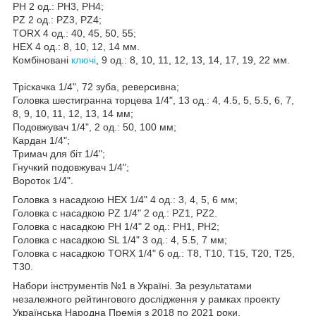
PH 2 од.: PH3, PH4;
PZ 2 од.: PZ3, PZ4;
TORX 4 од.: 40, 45, 50, 55;
HEX 4 од.: 8, 10, 12, 14 мм.
Комбіновані
ключі
, 9 од.: 8, 10, 11, 12, 13, 14, 17, 19, 22 мм.
Тріскачка 1/4", 72 зуба, реверсивна;
Головка шестигранна торцева 1/4", 13 од.: 4, 4.5, 5, 5.5, 6, 7,
8, 9, 10, 11, 12, 13, 14 мм;
Подовжувач 1/4", 2 од.: 50, 100 мм;
Кардан 1/4";
Тримач для біт 1/4";
Гнучкий подовжувач 1/4";
Вороток 1/4".
Головка з насадкою HEX 1/4" 4 од.: 3, 4, 5, 6 мм;
Головка с насадкою PZ 1/4" 2 од.: PZ1, PZ2.
Головка с насадкою PH 1/4" 2 од.: PH1, PH2;
Головка с насадкою SL 1/4" 3 од.: 4, 5.5, 7 мм;
Головка с насадкою TORX 1/4" 6 од.: T8, T10, T15, T20, T25,
T30.
Набори інструментів №1 в Україні. За результатами
незалежного рейтингового дослідження у рамках проекту
Українська Народна Премія з 2018 по 2021 роки.