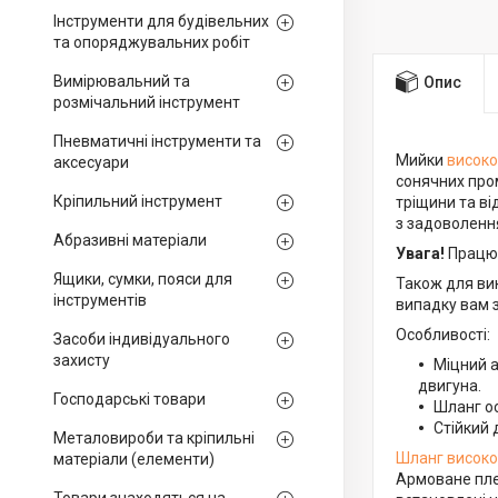
Інструменти для будівельних
та опоряджувальних робіт
Вимірювальний та
Опис
розмічальний інструмент
Пневматичні інструменти та
Мийки
високо
аксесуари
сонячних пром
Кріпильний інструмент
тріщини та ві
з задоволенн
Абразивні матеріали
Увага!
Працюю
Ящики, сумки, пояси для
Також для ви
інструментів
випадку вам 
Особливості:
Засоби індивідуального
захисту
Міцний а
двигуна.
Господарські товари
Шланг ос
Стійкий 
Металовироби та кріпильні
Шланг високо
матеріали (елементи)
Армоване плет