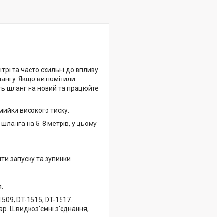
трі та часто схильні до впливу
лангу. Якщо ви помітили
іть шланг на новий та працюйте
ийки високого тиску.
шланга на 5-8 метрів, у цьому
ти запуску та зупинки
я.
509, DT-1515, DT-1517.
ар. Швидкоз'ємні з'єднання,