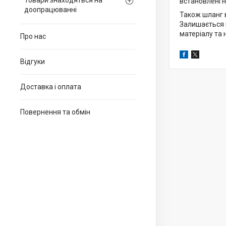
Товари знаходяться на
встановлені н
доопрацюванні
Також шланг в
Залишається ц
матеріалу та 
Про нас
Відгуки
Доставка і оплата
Повернення та обмін