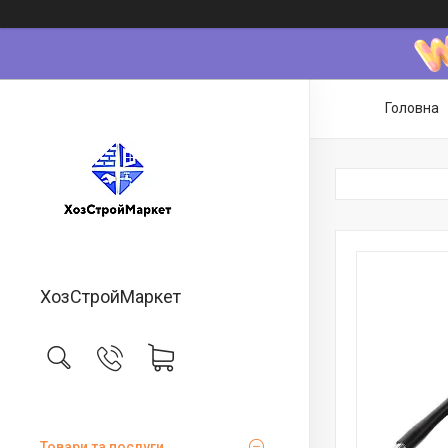
Головна
ХозСтройМаркет
Товари та послуги