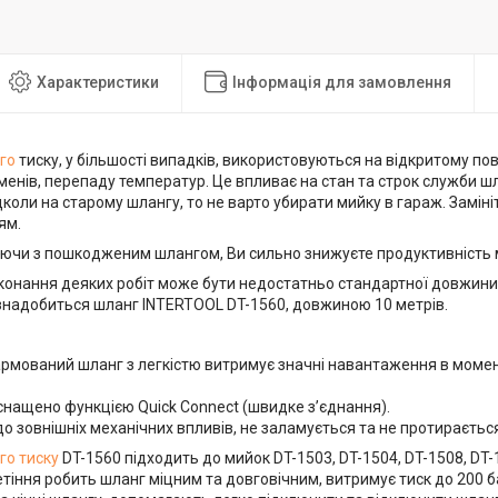
Характеристики
Інформація для замовлення
го
тиску, у більшості випадків, використовуються на відкритому пові
енів, перепаду температур. Це впливає на стан та строк служби ш
дколи на старому шлангу, то не варто убирати мийку в гараж. Замін
ям.
чи з пошкодженим шлангом, Ви сильно знижуєте продуктивність м
конання деяких робіт може бути недостатньо стандартної довжини 
знадобиться шланг INTERTOOL DT-1560, довжиною 10 метрів.
рмований шланг з легкістю витримує значні навантаження в момен
нащено функцією Quick Connect (швидке з’єднання).
до зовнішніх механічних впливів, не заламується та не протираєтьс
го тиску
DT-1560 підходить до мийок DT-1503, DT-1504, DT-1508, DT-1
іння робить шланг міцним та довговічним, витримує тиск до 200 б