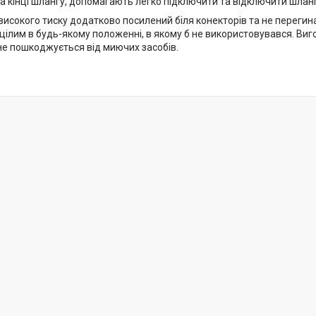
а кінці шлангу, допомагають легко підключити та відключити шланг
исокого тиску додатково посилений біля конекторів та не перегинає
ілим в будь-якому положенні, в якому б не використовувався. Виго
не пошкоджується від миючих засобів.