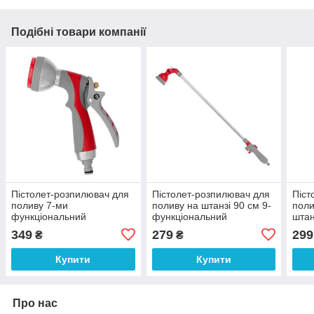
Подібні товари компанії
Пістолет-розпилювач для
Пістолет-розпилювач для
Піст
поливу 7-ми
поливу на штанзі 90 см 9-
поли
функціональний
функціональний
штан
(центральний, туман, душ,
(центральний, туман, душ,
функ
349
279
299
₴
₴
кутовий, повний, конічний,
повний, кутовий,
(цен
Купити
Купити
Про нас