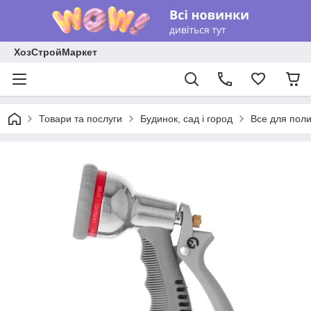
ХозСтройМаркет
Товари та послуги
Будинок, сад і город
Все для поли