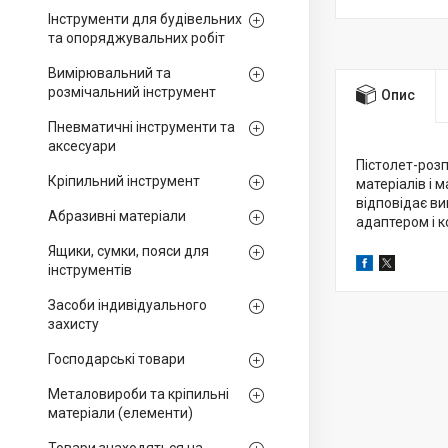
Інструменти для будівельних
та опоряджувальних робіт
Вимірювальний та
розмічальний інструмент
Опис
Пневматичні інструменти та
аксесуари
Пістолет-роз
Кріпильний інструмент
матеріалів і
відповідає ви
Абразивні матеріали
адаптером і 
Ящики, сумки, пояси для
інструментів
Засоби індивідуального
захисту
Господарські товари
Металовироби та кріпильні
матеріали (елементи)