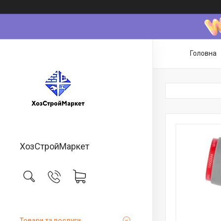
Головна
ХозСтройМаркет
Товари та послуги