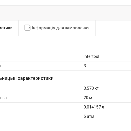
истики
Інформація для замовлення
Intertool
ів
3
ьницькі характеристики
3.570 кг
нга
20 м
0.014157 л
5 атм