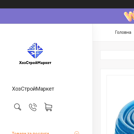
Головна
ХозСтройМаркет
Товари та послуги