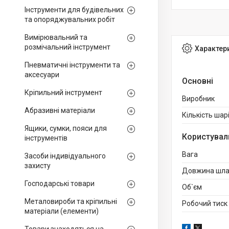
Інструменти для будівельних
та опоряджувальних робіт
Вимірювальний та
розмічальний інструмент
Характер
Пневматичні інструменти та
аксесуари
Основні
Кріпильний інструмент
Виробник
Абразивні матеріали
Кількість шар
Ящики, сумки, пояси для
Користувал
інструментів
Вага
Засоби індивідуального
захисту
Довжина шла
Господарські товари
Об`єм
Металовироби та кріпильні
Робочий тиск
матеріали (елементи)