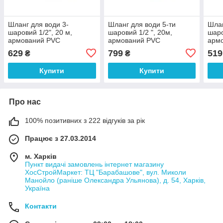
Шланг для води 3-
Шланг для води 5-ти
Шлан
шаровий 1/2", 20 м,
шаровий 1/2 ", 20м,
шаро
армований PVC
армований PVC
арм
INTERTOOL GE-4053
INTERTOOL GE-4132
INT
629
799
519
₴
₴
Купити
Купити
Про нас
100% позитивних з 222 відгуків за рік
Працює з 27.03.2014
м. Харків
Пункт видачі замовлень інтернет магазину
ХосСтройМаркет: ТЦ "Барабашове", вул. Миколи
Манойло (раніше Олександра Ульянова), д. 54, Харків,
Україна
Контакти