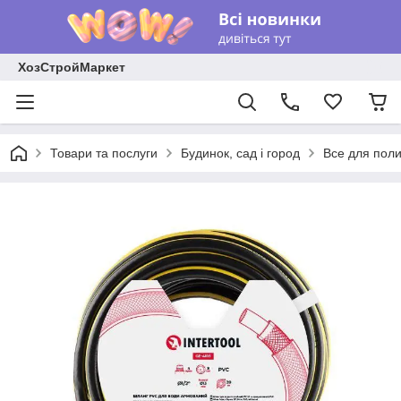
ХозСтройМаркет
Товари та послуги
Будинок, сад і город
Все для поли