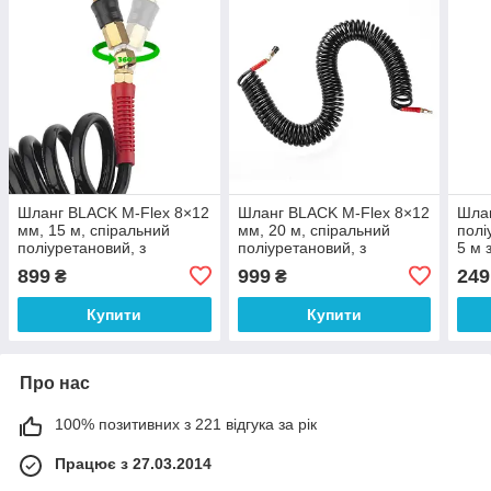
Шланг BLACK M-Flex 8×12
Шланг BLACK M-Flex 8×12
Шлан
мм, 15 м, спіральний
мм, 20 м, спіральний
полі
поліуретановий, з
поліуретановий, з
5 м 
поворотним шарніром,
поворотним шарніром,
з'є
899
999
249
₴
₴
латунними
латунними
PT-
швидкороз'ємними
швидкороз'ємними
Купити
Купити
з'єднаннями, STORM
Про нас
100% позитивних з 221 відгука за рік
Працює з 27.03.2014