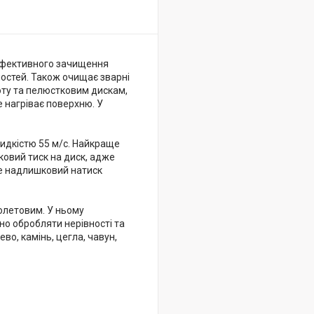
ефективного зачищення
вностей. Також очищає зварні
оту та пелюстковим дискам,
е нагріває поверхню. У
идкістю 55 м/с. Найкраще
ковий тиск на диск, адже
ше надлишковий натиск
олетовим. У ньому
но обробляти нерівності та
во, камінь, цегла, чавун,