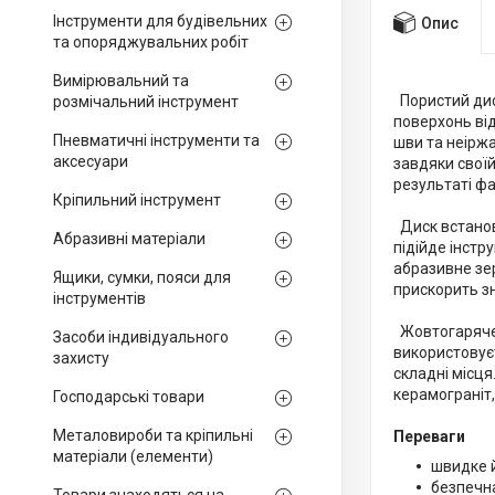
Інструменти для будівельних
Опис
та опоряджувальних робіт
Вимірювальний та
Пористий дис
розмічальний інструмент
поверхонь від
Пневматичні інструменти та
шви та неіржа
аксесуари
завдяки своїй
результаті фа
Кріпильний інструмент
Диск встанов
Абразивні матеріали
підійде інстр
абразивне зе
Ящики, сумки, пояси для
прискорить з
інструментів
Жовтогаряче 
Засоби індивідуального
використовуєт
захисту
складні місця
керамограніт,
Господарські товари
Металовироби та кріпильні
Переваги
матеріали (елементи)
швидке 
безпечн