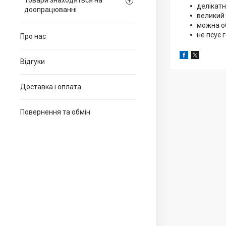
Товари знаходяться на
делікат
доопрацюванні
великий
можна об
не псує 
Про нас
Відгуки
Доставка і оплата
Повернення та обмін