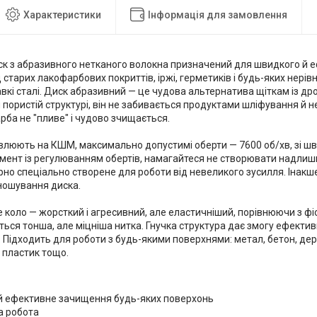
Характеристики
Інформація для замовлення
к з абразивного нетканого волокна призначений для швидкого й 
 старих лакофарбових покриттів, іржі, герметиків і будь-яких нері
вкі сталі. Диск абразивний — це чудова альтернатива щіткам із др
 пористій структурі, він не забивається продуктами шліфування й н
рба не "пливе" і чудово зчищається.
люють на КШМ, максимально допустимі оберти — 7600 об/хв, зі шв
умент із регулюванням обертів, намагайтеся не створювати надлиш
рно спеціально створене для роботи від невеликого зусилля. Інак
ношування диска.
коло — жорсткий і агресивний, але еластичніший, порівнюючи з фі
ься тонша, але міцніша нитка. Гнучка структура дає змогу ефектив
. Підходить для роботи з будь-якими поверхнями: метал, бетон, дере
 пластик тощо.
й ефективне зачищення будь-яких поверхонь
а робота