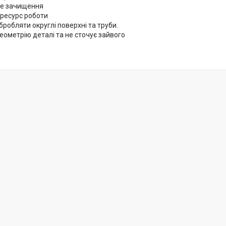
не зачищення
 ресурс роботи
робляти округлі поверхні та труби.
геометрію деталі та не сточує зайвого