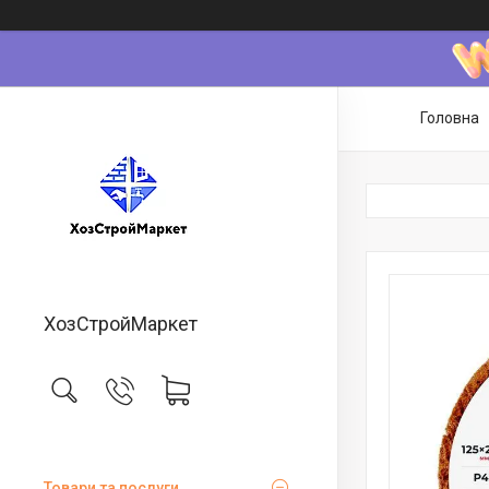
Головна
ХозСтройМаркет
Товари та послуги