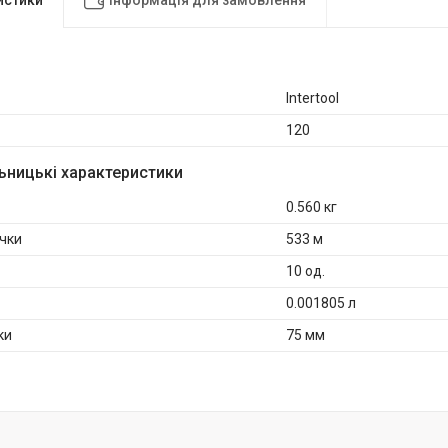
Intertool
120
ьницькі характеристики
0.560 кг
чки
533 м
10 од.
0.001805 л
ки
75 мм