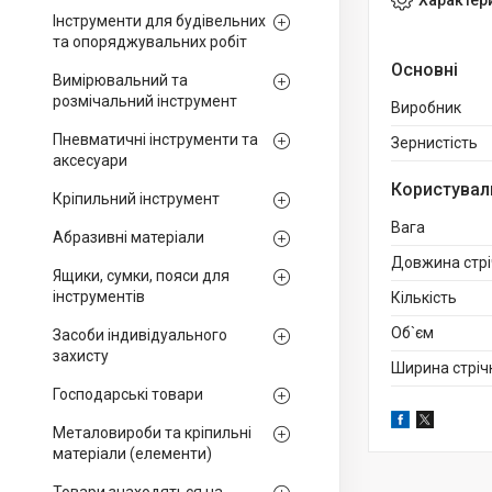
Інструменти для будівельних
та опоряджувальних робіт
Основні
Вимірювальний та
розмічальний інструмент
Виробник
Пневматичні інструменти та
Зернистість
аксесуари
Користувал
Кріпильний інструмент
Вага
Абразивні матеріали
Довжина стрі
Ящики, сумки, пояси для
інструментів
Кількість
Об`єм
Засоби індивідуального
захисту
Ширина стріч
Господарські товари
Металовироби та кріпильні
матеріали (елементи)