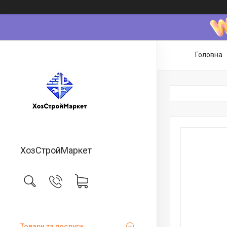
Головна
ХозСтройМаркет
Товари та послуги