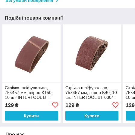
Всі умови повернення
Подібні товари компанії
Стрічка шліфувальна,
Стрічка шліфувальна,
Стрі
75×457 мм, зерно K150,
75×457 мм, зерно K40, 10
75×4
10 шт. INTERTOOL BT-
шт. INTERTOOL BT-0304
10 ш
0315
031
129
129
129
₴
₴
Купити
Купити
Про нас