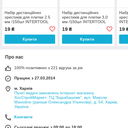
Набір дистанційних
Набір дистанційних
Набі
хрестиків для плитки 2.5
хрестиків для плитки 3,0
хрес
мм /150шт INTERTOOL
мм /150шт INTERTOOL
INT
HT-0352
HT-0353
19
19
19
₴
₴
Купити
Купити
Про нас
100% позитивних з 221 відгука за рік
Працює з 27.03.2014
м. Харків
Пункт видачі замовлень інтернет магазину
ХосСтройМаркет: ТЦ "Барабашове", вул. Миколи
Манойло (раніше Олександра Ульянова), д. 54, Харків,
Україна
Контакти
Сьогодні працює з 09:00 до 18:00