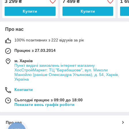
3 299
7 499
1 6
₴
₴
Купити
Купити
Про нас
100% позитивних з 222 відгуків за рік
Працює з 27.03.2014
м. Харків
Пункт видачі замовлень інтернет магазину
ХосСтройМаркет: ТЦ "Барабашове", вул. Миколи
Манойло (раніше Олександра Ульянова), д. 54, Харків,
Україна
Контакти
Сьогодні працює з 09:00 до 18:00
Показати весь графік роботи
Про нас