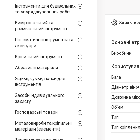
Інструменти для будівельних
та опоряджувальних робіт
Характер
Вимірювальний та
розмічальний інструмент
Пневматичні інструменти та
Основні ат
аксесуари
Виробник
Кріпильний інструмент
Користувал
Абразивні матеріали
Вага
Ящики, сумки, пояси для
інструментів
Діаметр віно
Засоби індивідуального
Довжина мік
захисту
Об`єм
Господарські товари
Тип
Металовироби та кріпильні
Тип кріпленн
матеріали (елементи)