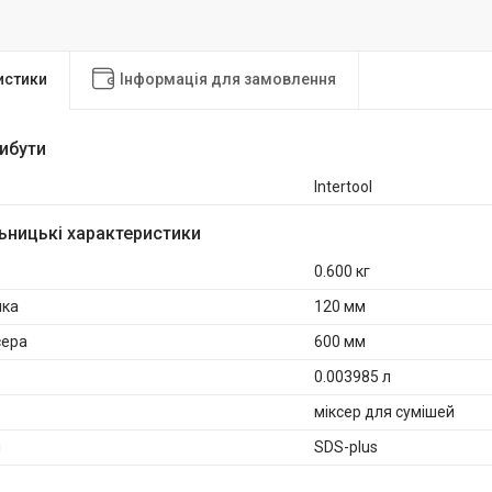
истики
Інформація для замовлення
рибути
Intertool
ьницькі характеристики
0.600 кг
чка
120 мм
сера
600 мм
0.003985 л
міксер для сумішей
я
SDS-plus