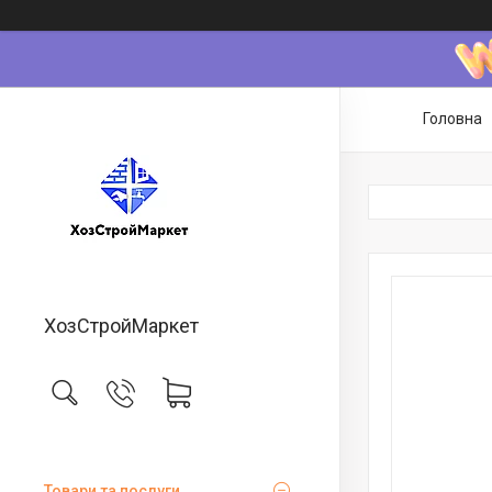
Головна
ХозСтройМаркет
Товари та послуги