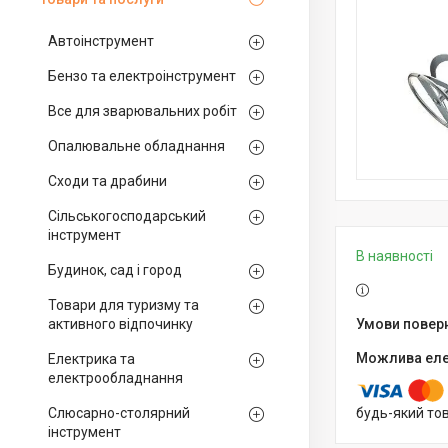
Автоінструмент
Бензо та електроінструмент
Все для зварювальних робіт
Опалювальне обладнання
Сходи та драбини
Сільськогосподарський
інструмент
В наявності
Будинок, сад і город
Товари для туризму та
активного відпочинку
Електрика та
електрообладнання
Слюсарно-столярний
будь-який то
інструмент