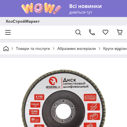
ХозСтройМаркет
Товари та послуги
Абразивні матеріали
Круги відріз