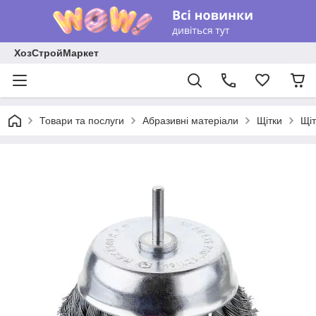
ХозСтройМаркет
Товари та послуги
Абразивні матеріали
Щітки
Щіт