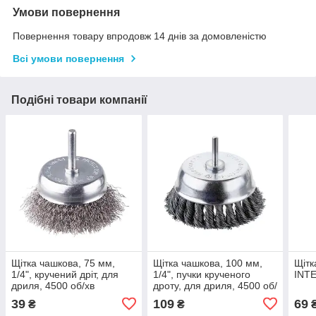
Умови повернення
Повернення товару впродовж 14 днів за домовленістю
Всі умови повернення
Подібні товари компанії
Щітка чашкова, 75 мм,
Щітка чашкова, 100 мм,
Щітк
1/4", кручений дріт, для
1/4", пучки крученого
INT
дриля, 4500 об/хв
дроту, для дриля, 4500 об/
INTERTOOL BT-9075
хв INTERTOOL BT-3100
39
109
69
₴
₴