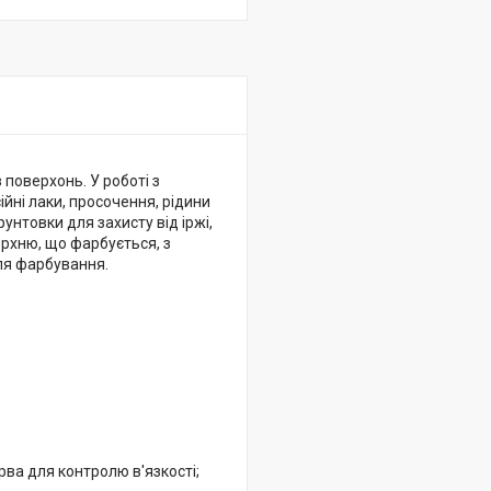
поверхонь. У роботі з
йні лаки, просочення, рідини
унтовки для захисту від іржі,
ерхню, що фарбується, з
для фарбування.
ва для контролю в'язкості;