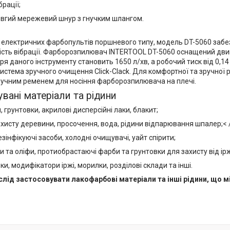
брації;
вгий мережевий шнур з гнучким шлангом.
д електричних фарбопультів поршневого типу, модель DT-5060 забе
ність вібрації. Фарборозпилювач INTERTOOL DT-5060 оснащений дви
ря даного інструменту становить 1650 л/хв, а робочий тиск від 0,14 д
система зручного очищення Click-Clack. Для комфортної та зручно
учним ременем для носіння фарборозпилювача на плечі.
вані матеріали та рідини
, грунтовки, акрилові дисперсійні лаки, блакит;
хисту деревини, просочення, вода, рідини відпарювання шпалер;< 
зінфікуючі засоби, холодні очищувачі, уайт спірити;
 та оліфи, протиобрастаючі фарби та грунтовки для захисту від ірж
ки, модифікатори іржі, морилки, розділові склади та інші.
слід застосовувати лакофарбові матеріали та інші рідини, що м