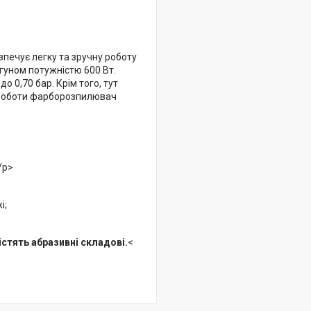
зпечує легку та зручну роботу
гуном потужністю 600 Вт.
о 0,70 бар. Крім того, тут
ї роботи фарборозпилювач
/p>
і;
істять абразивні складові.
<