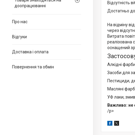
Товари знаходяться на
Відсутність ві
доопрацюванні
Достатньо до
Про нас
На відміну ві
через відсут
Витрата повіт
Відгуки
реалізована 
оснащений зр
Доставка і оплата
Застосову
Алкідні фарби
Повернення та обмін
Засоби для за
Пестициди, де
Масляні фарби
УФ лаки, змив
Важливо: не 
/p>