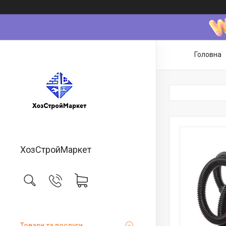
Головна
ХозСтройМаркет
Товари та послуги