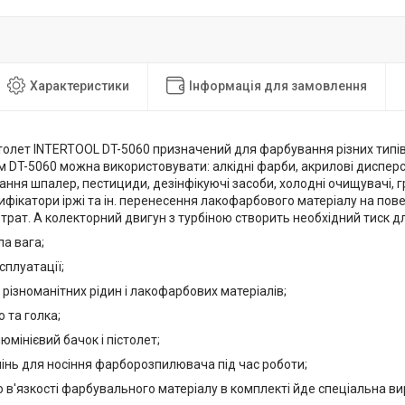
Характеристики
Інформація для замовлення
олет INTERTOOL DT-5060 призначений для фарбування різних типів 
DT-5060 можна використовувати: алкідні фарби, акрилові дисперсі
ння шпалер, пестициди, дезінфікуючі засоби, холодні очищувачі, гр
фікатори іржі та ін. перенесення лакофарбового матеріалу на пов
втрат. А колекторний двигун з турбіною створить необхідний тиск 
а вага;
сплуатації;
різноманітних рідин і лакофарбових матеріалів;
 та голка;
юмінієвий бачок і пістолет;
інь для носіння фарборозпилювача під час роботи;
в'язкості фарбувального матеріалу в комплекті йде спеціальна вир