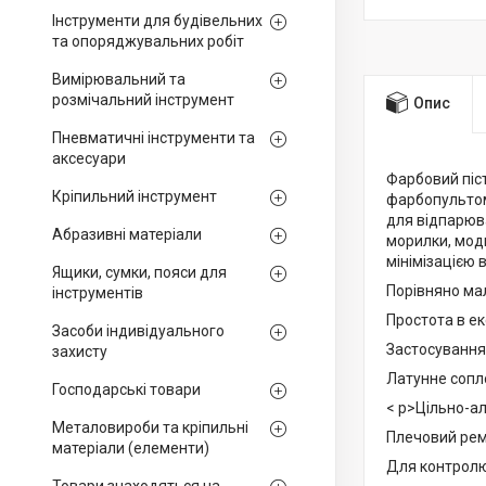
Інструменти для будівельних
та опоряджувальних робіт
Вимірювальний та
розмічальний інструмент
Опис
Пневматичні інструменти та
аксесуари
Фарбовий піст
Кріпильний інструмент
фарбопультом 
для відпарюва
Абразивні матеріали
морилки, моди
мінімізацією 
Ящики, сумки, пояси для
Порівняно мал
інструментів
Простота в ек
Засоби індивідуального
Застосування 
захисту
Латунне сопло
Господарські товари
< p>Цільно-ал
Металовироби та кріпильні
Плечовий рем
матеріали (елементи)
Для контролю 