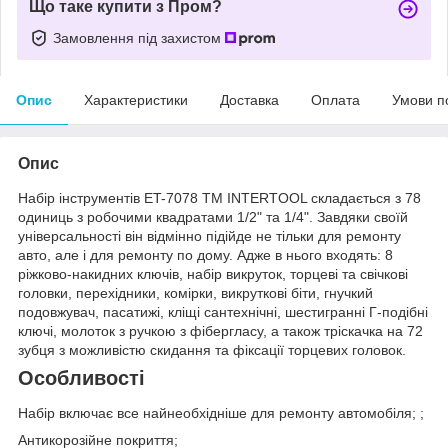
Що таке купити з Пром?
Замовлення під захистом
Опис
Характеристики
Доставка
Оплата
Умови п
Опис
Набір інструментів ET-7078 ТМ INTERTOOL складається з 78
одиниць з робочими квадратами 1/2" та 1/4". Завдяки своїй
універсальності він відмінно підійде не тільки для ремонту
авто, але і для ремонту по дому. Адже в нього входять: 8
ріжково-накидних ключів, набір викруток, торцеві та свічкові
головки, перехідники, комірки, викруткові біти, гнучкий
подовжувач, пасатижі, кліщі сантехнічні, шестигранні Г-подібні
ключі, молоток з ручкою з фібергласу, а також тріскачка на 72
зубця з можливістю скидання та фіксації торцевих головок.
Особливості
Набір включає все найнеобхідніше для ремонту автомобіля; ;
Антикорозійне покриття;