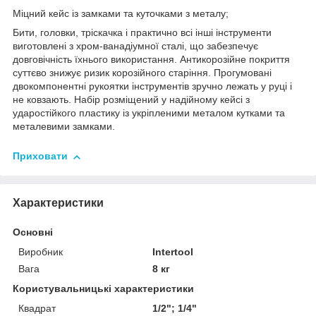
Міцний кейс із замками та куточками з металу;
Бити, головки, тріскачка і практично всі інші інструменти
виготовлені з хром-ванадіумної сталі, що забезпечує
довговічність їхнього використання. Антикорозійне покриття
суттєво знижує ризик корозійного старіння. Прогумовані
двокомпонентні рукоятки інструментів зручно лежать у руці і
не ковзають. Набір розміщений у надійному кейсі з
ударостійкого пластику із укріпленими металом кутками та
металевими замками.
Приховати
Характеристики
Основні
Виробник
Intertool
Вага
8 кг
Користувальницькі характеристики
Квадрат
1/2"; 1/4"