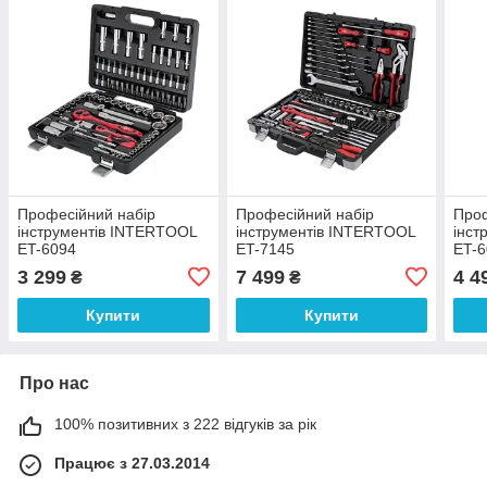
Професійний набір
Професійний набір
Проф
інструментів INTERTOOL
інструментів INTERTOOL
інст
ET-6094
ET-7145
ET-
3 299
7 499
4 4
₴
₴
Купити
Купити
Про нас
100% позитивних з 222 відгуків за рік
Працює з 27.03.2014