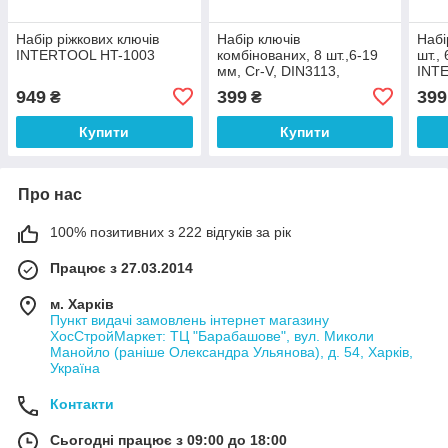
Набір ріжкових ключів
Набір ключів
Набі
INTERTOOL HT-1003
комбінованих, 8 шт.,6-19
шт.,
мм, Сr-V, DIN3113,
INT
STORM INTERTOOL XT-
949
399
399
₴
₴
1002
Купити
Купити
Про нас
100% позитивних з 222 відгуків за рік
Працює з 27.03.2014
м. Харків
Пункт видачі замовлень інтернет магазину
ХосСтройМаркет: ТЦ "Барабашове", вул. Миколи
Манойло (раніше Олександра Ульянова), д. 54, Харків,
Україна
Контакти
Сьогодні працює з 09:00 до 18:00