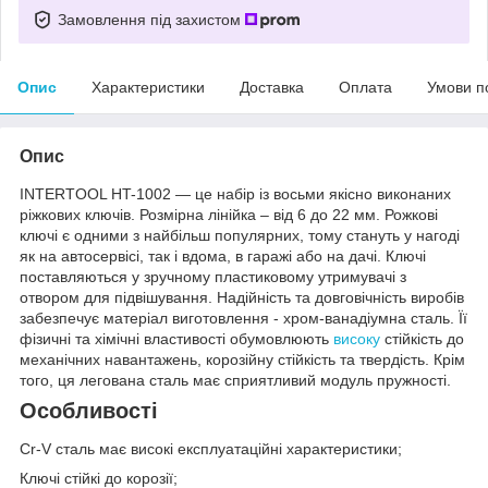
Замовлення під захистом
Опис
Характеристики
Доставка
Оплата
Умови п
Опис
INTERTOOL HT-1002 — це набір із восьми якісно виконаних
ріжкових ключів. Розмірна лінійка – від 6 до 22 мм. Рожкові
ключі є одними з найбільш популярних, тому стануть у нагоді
як на автосервісі, так і вдома, в гаражі або на дачі. Ключі
поставляються у зручному пластиковому утримувачі з
отвором для підвішування. Надійність та довговічність виробів
забезпечує матеріал виготовлення - хром-ванадіумна сталь. Її
фізичні та хімічні властивості обумовлюють
високу
стійкість до
механічних навантажень, корозійну стійкість та твердість. Крім
того, ця легована сталь має сприятливий модуль пружності.
Особливості
Cr-V сталь має високі експлуатаційні характеристики;
Ключі стійкі до корозії;