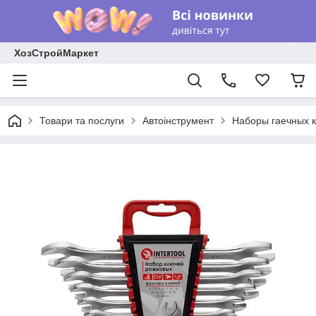
ХозСтройМаркет
Товари та послуги
Автоінструмент
Наборы гаечных 