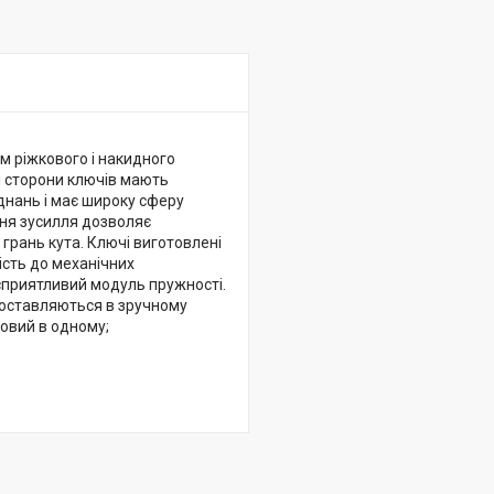
м ріжкового і накидного
дві сторони ключів мають
днань і має широку сферу
ння зусилля дозволяє
 грань кута. Ключі виготовлені
ість до механічних
 сприятливий модуль пружності.
поставляються в зручному
ковий в одному;