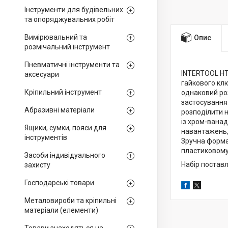
Інструменти для будівельних
та опоряджувальних робіт
Вимірювальний та
Опис
розмічальний інструмент
Пневматичні інструменти та
INTERTOOL HT-
аксесуари
гайкового ключ
Кріпильний інструмент
однаковий роз
застосування.
Абразивні матеріали
розподілити н
із хром-ванаді
Ящики, сумки, пояси для
навантажень, 
інструментів
Зручна форма
пластиковому 
Засоби індивідуального
Набір постав
захисту
Господарські товари
Металовироби та кріпильні
матеріали (елементи)