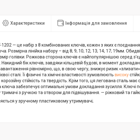
Характеристики
Інформація для замовлення
1202 — це набір з 8 комбінованих ключів, кожен з яких є поєднання
а. Розмірна лінійка набору – від 8; 9; 10; 12; 13; 14; 17; 19мм. Оби
мір голівки. Рожкова сторона ключів є найпопулярнішою серед з'є
 Накидний бік ключів, завдяки кільцевій будові, в момент доклада
авантаження рівномірно, що, в свою чергу, знижує ризик «злизати»
євої сталі. Її фізичні та хімічні властивості зумовлюють
високу
стійк
корозійну стійкість та твердість. Крім того, ця легована сталь має
 ключа забезпечує оптимальні умови докладання зусилля. Ключі 
тримачі з ручкою та отвором для підвішування. — ріжковий та гай
ляється у зручному пластиковому утримувачі;