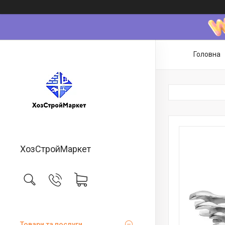
Головна
ХозСтройМаркет
Товари та послуги